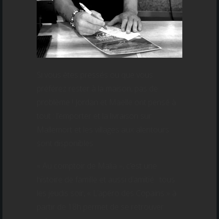
Si vous êtes pressés ou que vous
préférez rester à la maison, pas de
problème ! Jordan et Maëlle ont pensé à
tout : l’emporter et la livraison sur
Mallemort et les villages aux alentours
sont disponibles.
« Au comptoir de Malia », c’est une
histoire de famille et aussi d’amitié : tous
les jeudis soir, « L’apéro des Copains » à
partir de 18h permet de se retrouver