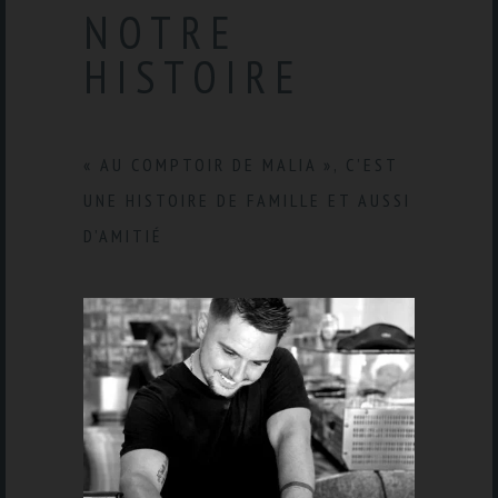
NOTRE
HISTOIRE
« AU COMPTOIR DE MALIA », C’EST
UNE HISTOIRE DE FAMILLE ET AUSSI
D’AMITIÉ