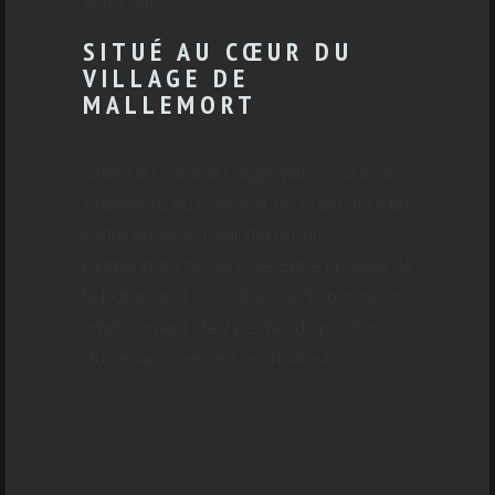
entre amis.
SITUÉ AU CŒUR DU
VILLAGE DE
MALLEMORT
Située au cœur du village pittoresque de
Mallemort, Au Comptoir de Malia offre un
cadre privilégié pour découvrir
l’authenticité provençale. Entre la vallée de
la Durance et les collines du Luberon, son
emplacement idéal permet de profiter
d’un environnement enchanteur.