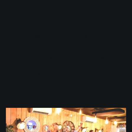
PAS JUSTE DES PIZZAS...
Nous vous proposons des options pour
célébrer vos anniversaires, privatiser
l'espace, ou profiter de la diffusion des
matchs dans une ambiance conviviale.
Renseignez-vous auprès de notre équipe
pour plus d’informations !