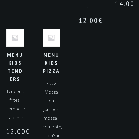
14.00
€
…
12.00
€
MENU
MENU
KIDS
KIDS
TEND
PIZZA
ERS
Pizza
Tenders,
Mozza
frites,
ou
compote,
Jambon
CapriSun
mozza ,
compote,
12.00
€
CapriSun