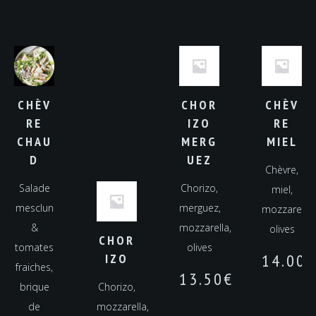
CHÈV
CHOR
CHÈV
RE
IZO
RE
CHAU
MERG
MIEL
D
UEZ
Chèvre,
Salade
Chorizo,
miel,
mesclun
merguez,
mozzarella,
&
mozzarella,
olives
CHOR
tomates
olives
14.00
€
IZO
fraiches,
13.50
€
brique
Chorizo,
de
mozzarella,