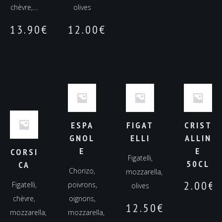
chèvre,…
olives
13.90
€
12.00
€
ESPA
FIGAT
CRIST
GNOL
ELLI
ALLIN
E
E
CORSI
Figatelli,
50CL
CA
Chorizo,
mozzarella,
2.00
€
Figatelli,
poivrons,
olives
chèvre,
oignons,
12.50
€
mozzarella,
mozzarella,