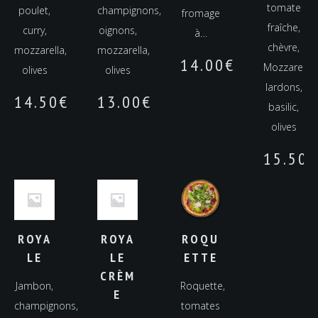
tomate
poulet,
champignons,
fromage
fraîche,
curry,
oignons,
à…
chèvre,
mozzarella,
mozzarella,
14.00
€
Mozzarella,
olives
olives
lardons,
14.50
€
13.00
€
basilic,
olives
15.50
€
ROYA
ROYA
ROQU
LE
LE
ETTE
CRÈM
Jambon,
Roquette,
E
champignons,
tomates