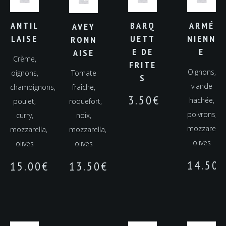
ANTIL
BARQ
ARMÉ
AVEY
LAISE
UETT
NIENN
RONN
E DE
E
AISE
Crème,
FRITE
Oignons,
oignons,
Tomate
S
viande
champignons,
fraîche,
3.50
€
hachée,
poulet,
roquefort,
poivrons,
curry,
noix,
mozzarella,
mozzarella,
mozzarella,
olives
olives
olives
14.50
€
15.00
€
13.50
€