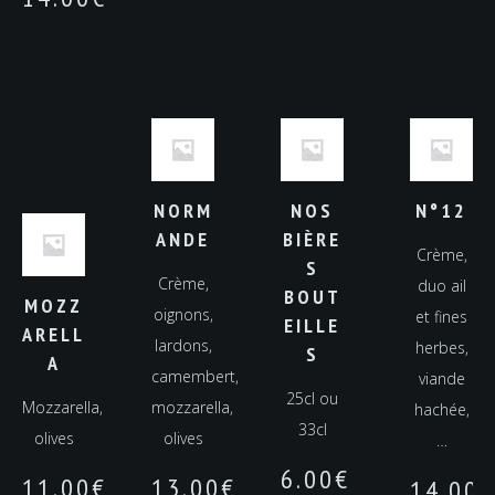
NORM
NOS
N°12
ANDE
BIÈRE
Crème,
S
Crème,
duo ail
BOUT
MOZZ
oignons,
et fines
EILLE
ARELL
lardons,
herbes,
S
A
camembert,
viande
25cl ou
Mozzarella,
mozzarella,
hachée,
33cl
olives
olives
…
6.00
€
11.00
€
13.00
€
14.00
€