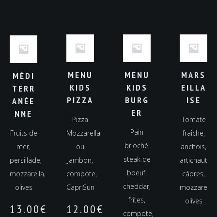
MENU
MENU
MARS
MÉDI
KIDS
KIDS
EILLA
TERR
PIZZA
BURG
ISE
ANÉE
ER
NNE
Pizza
Tomate
Pain
Fruits de
Mozzarella
fraîche,
brioché,
mer,
ou
anchois,
steak de
persillade,
Jambon,
artichaut,
boeuf,
mozzarella,
compote,
câpres,
cheddar,
olives
CapriSun
mozzarella,
frites,
olives
13.00
€
12.00
€
compote,