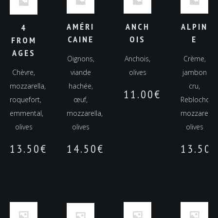
AMÉRI
ANCH
ALPIN
4
CAINE
OIS
E
FROM
AGES
Oignons,
Anchois,
Crème,
Chèvre,
viande
olives
jambon
mozzarella,
hachée,
cru,
11.00
€
roquefort,
œuf,
Reblochon,
emmental,
mozzarella,
mozzarella,
olives
olives
olives
13.50
€
14.50
€
13.50
€