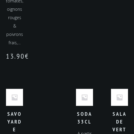
tomates,
oignons
rouges
&
poivrons
frais,…
13.90
€
SAVO
SODA
SALA
YARD
33CL
DE
E
VERT
A partir