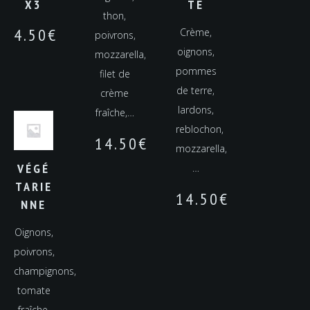
X3
TE
thon,
4.50
€
Crème,
poivrons,
oignons,
mozzarella,
pommes
filet de
de terre,
crème
lardons,
fraîche,…
reblochon,
14.50
€
mozzarella,
VÉGÉ
…
TARIE
14.50
€
NNE
Oignons,
poivrons,
champignons,
tomate
fraîche,