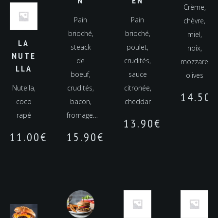
N
EN
Crème,
Pain
Pain
chèvre,
brioché,
brioché,
miel,
LA
steack
poulet,
noix,
NUTE
de
crudités,
mozzarella,
LLA
boeuf,
sauce
olives
Nutella,
crudités,
citronée,
14.50
€
coco
bacon,
cheddar
rapé
fromage…
13.90
€
11.00
€
15.90
€