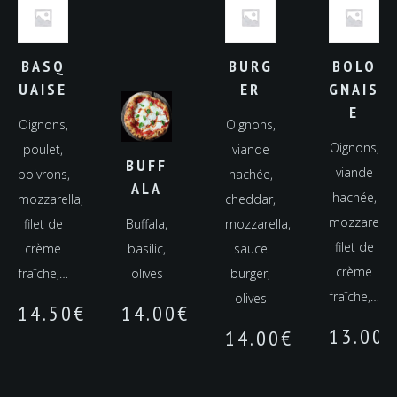
BASQ
BURG
BOLO
UAISE
ER
GNAIS
E
Oignons,
Oignons,
Oignons,
poulet,
viande
BUFF
viande
poivrons,
hachée,
ALA
hachée,
mozzarella,
cheddar,
mozzarella,
filet de
Buffala,
mozzarella,
filet de
crème
basilic,
sauce
crème
fraîche,…
olives
burger,
fraîche,…
olives
14.50
€
14.00
€
13.00
€
14.00
€