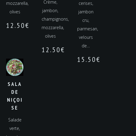
Crème,
mozzarella,
cerises,
jambon,
olives
jambon
champignons,
cru,
12.50
€
mozzarella,
parmesan,
olives
velours
de…
12.50
€
15.50
€
SALA
DE
NIÇOI
SE
Salade
verte,