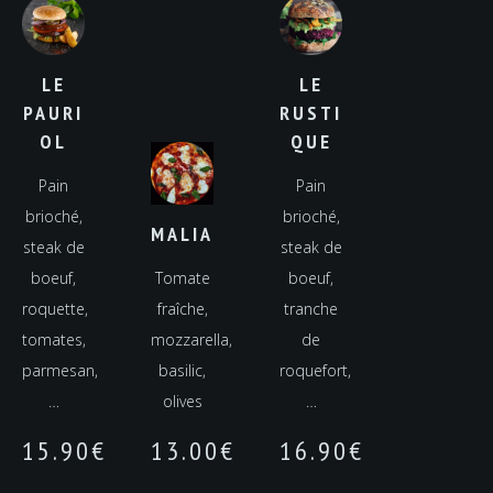
LE
LE
PAURI
RUSTI
OL
QUE
Pain
Pain
brioché,
brioché,
MALIA
steak de
steak de
boeuf,
Tomate
boeuf,
roquette,
fraîche,
tranche
tomates,
mozzarella,
de
parmesan,
basilic,
roquefort,
…
olives
…
15.90
€
13.00
€
16.90
€