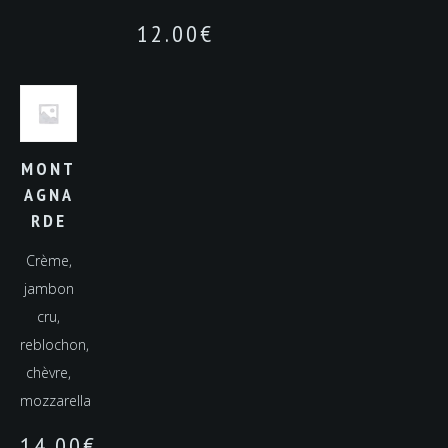
12.00
€
MONT
AGNA
RDE
Crème,
jambon
cru,
reblochon,
chèvre,
mozzarella
14.00
€