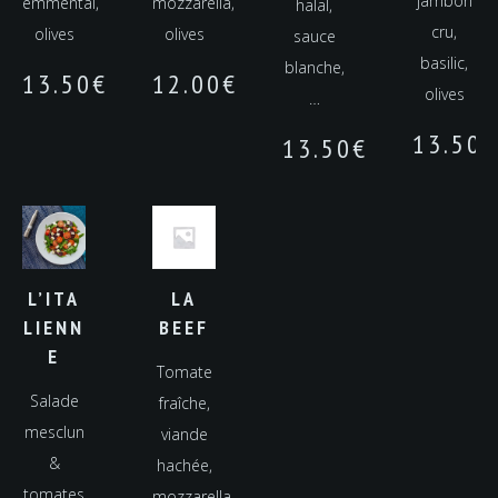
jambon
emmental,
mozzarella,
halal,
cru,
olives
olives
sauce
basilic,
blanche,
13.50
€
12.00
€
olives
…
13.50
€
13.50
€
L’ITA
LA
LIENN
BEEF
E
Tomate
Salade
fraîche,
mesclun
viande
&
hachée,
tomates
mozzarella,