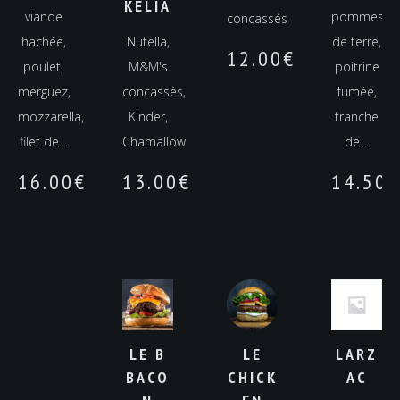
KÉLIA
viande
pommes
concassés
hachée,
Nutella,
de terre,
12.00
€
poulet,
M&M's
poitrine
merguez,
concassés,
fumée,
mozzarella,
Kinder,
tranche
filet de…
Chamallow
de…
16.00
€
13.00
€
14.50
€
LE B
LE
LARZ
BACO
CHICK
AC