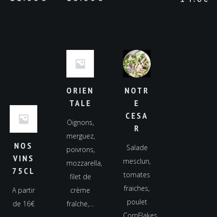
ORIEN
NOTR
TALE
E
CESA
Oignons,
R
merguez,
NOS
Salade
poivrons,
VINS
mesclun,
mozzarella,
75CL
tomates
filet de
fraiches,
A partir
crème
poulet
de 16€
fraîche,…
CornFlakes,